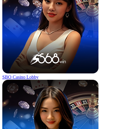
SBO Casino Lobby