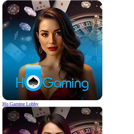
Ho Gaming Lobby