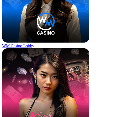
WM Casino Lobby