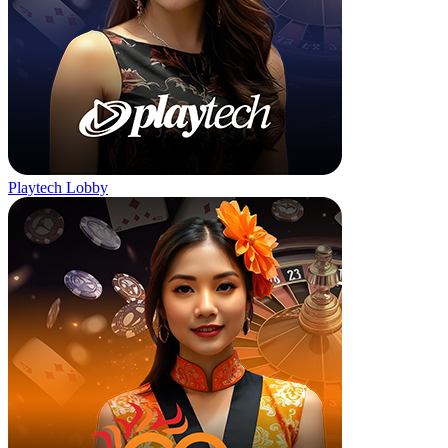
Playtech Lobby