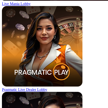
Live Mania Lobby
Pragmatic Live Dealer Lobby