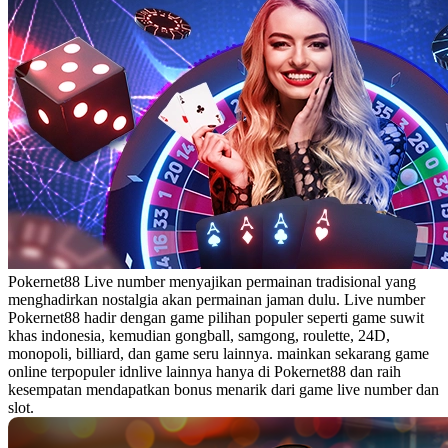
Pokernet88 Live number menyajikan permainan tradisional yang
menghadirkan nostalgia akan permainan jaman dulu. Live number
Pokernet88 hadir dengan game pilihan populer seperti game suwit
khas indonesia, kemudian gongball, samgong, roulette, 24D,
monopoli, billiard, dan game seru lainnya. mainkan sekarang game
online terpopuler idnlive lainnya hanya di Pokernet88 dan raih
kesempatan mendapatkan bonus menarik dari game live number dan
slot.