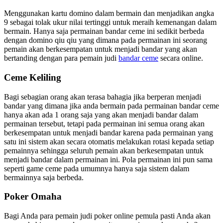
Menggunakan kartu domino dalam bermain dan menjadikan angka
9 sebagai tolak ukur nilai tertinggi untuk meraih kemenangan dalam
bermain. Hanya saja permainan bandar ceme ini sedikit berbeda
dengan domino qiu qiu yang dimana pada permainan ini seorang
pemain akan berkesempatan untuk menjadi bandar yang akan
bertanding dengan para pemain judi
bandar ceme
secara online.
Ceme Keliling
Bagi sebagian orang akan terasa bahagia jika berperan menjadi
bandar yang dimana jika anda bermain pada permainan bandar ceme
hanya akan ada 1 orang saja yang akan menjadi bandar dalam
permainan tersebut, tetapi pada permainan ini semua orang akan
berkesempatan untuk menjadi bandar karena pada permainan yang
satu ini sistem akan secara otomatis melakukan rotasi kepada setiap
pemainnya sehingga seluruh pemain akan berkesempatan untuk
menjadi bandar dalam permainan ini. Pola permainan ini pun sama
seperti game ceme pada umumnya hanya saja sistem dalam
bermainnya saja berbeda.
Poker Omaha
Bagi Anda para pemain judi poker online pemula pasti Anda akan