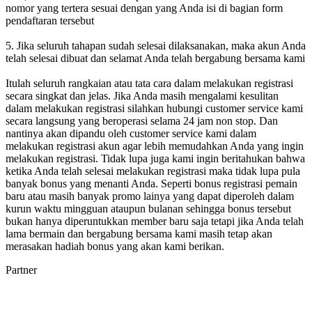
nomor yang tertera sesuai dengan yang Anda isi di bagian form
pendaftaran tersebut
5. Jika seluruh tahapan sudah selesai dilaksanakan, maka akun Anda
telah selesai dibuat dan selamat Anda telah bergabung bersama kami
Itulah seluruh rangkaian atau tata cara dalam melakukan registrasi
secara singkat dan jelas. Jika Anda masih mengalami kesulitan
dalam melakukan registrasi silahkan hubungi customer service kami
secara langsung yang beroperasi selama 24 jam non stop. Dan
nantinya akan dipandu oleh customer service kami dalam
melakukan registrasi akun agar lebih memudahkan Anda yang ingin
melakukan registrasi. Tidak lupa juga kami ingin beritahukan bahwa
ketika Anda telah selesai melakukan registrasi maka tidak lupa pula
banyak bonus yang menanti Anda. Seperti bonus registrasi pemain
baru atau masih banyak promo lainya yang dapat diperoleh dalam
kurun waktu mingguan ataupun bulanan sehingga bonus tersebut
bukan hanya diperuntukkan member baru saja tetapi jika Anda telah
lama bermain dan bergabung bersama kami masih tetap akan
merasakan hadiah bonus yang akan kami berikan.
Partner