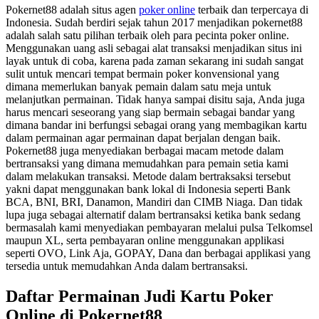
Pokernet88 adalah situs agen
poker online
terbaik dan terpercaya di
Indonesia. Sudah berdiri sejak tahun 2017 menjadikan pokernet88
adalah salah satu pilihan terbaik oleh para pecinta poker online.
Menggunakan uang asli sebagai alat transaksi menjadikan situs ini
layak untuk di coba, karena pada zaman sekarang ini sudah sangat
sulit untuk mencari tempat bermain poker konvensional yang
dimana memerlukan banyak pemain dalam satu meja untuk
melanjutkan permainan. Tidak hanya sampai disitu saja, Anda juga
harus mencari seseorang yang siap bermain sebagai bandar yang
dimana bandar ini berfungsi sebagai orang yang membagikan kartu
dalam permainan agar permainan dapat berjalan dengan baik.
Pokernet88 juga menyediakan berbagai macam metode dalam
bertransaksi yang dimana memudahkan para pemain setia kami
dalam melakukan transaksi. Metode dalam bertraksaksi tersebut
yakni dapat menggunakan bank lokal di Indonesia seperti Bank
BCA, BNI, BRI, Danamon, Mandiri dan CIMB Niaga. Dan tidak
lupa juga sebagai alternatif dalam bertransaksi ketika bank sedang
bermasalah kami menyediakan pembayaran melalui pulsa Telkomsel
maupun XL, serta pembayaran online menggunakan applikasi
seperti OVO, Link Aja, GOPAY, Dana dan berbagai applikasi yang
tersedia untuk memudahkan Anda dalam bertransaksi.
Daftar Permainan Judi Kartu Poker
Online di Pokernet88