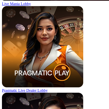
Live Mania Lobby
Pragmatic Live Dealer Lobby