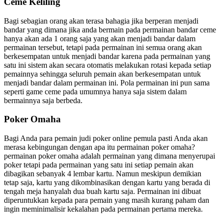
Ceme Keliling
Bagi sebagian orang akan terasa bahagia jika berperan menjadi
bandar yang dimana jika anda bermain pada permainan bandar ceme
hanya akan ada 1 orang saja yang akan menjadi bandar dalam
permainan tersebut, tetapi pada permainan ini semua orang akan
berkesempatan untuk menjadi bandar karena pada permainan yang
satu ini sistem akan secara otomatis melakukan rotasi kepada setiap
pemainnya sehingga seluruh pemain akan berkesempatan untuk
menjadi bandar dalam permainan ini. Pola permainan ini pun sama
seperti game ceme pada umumnya hanya saja sistem dalam
bermainnya saja berbeda.
Poker Omaha
Bagi Anda para pemain judi poker online pemula pasti Anda akan
merasa kebingungan dengan apa itu permainan poker omaha?
permainan poker omaha adalah permainan yang dimana menyerupai
poker tetapi pada permainan yang satu ini setiap pemain akan
dibagikan sebanyak 4 lembar kartu. Namun meskipun demikian
tetap saja, kartu yang dikombinasikan dengan kartu yang berada di
tengah meja hanyalah dua buah kartu saja. Permainan ini dibuat
diperuntukkan kepada para pemain yang masih kurang paham dan
ingin meminimalisir kekalahan pada permainan pertama mereka.