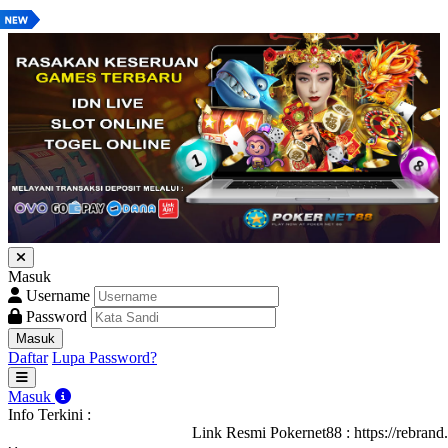
Masuk
Username
Password
Masuk
Daftar
Lupa Password?
Masuk
Info Terkini :
Link Resmi Pokernet88 : https://rebrand.ly/pokerne