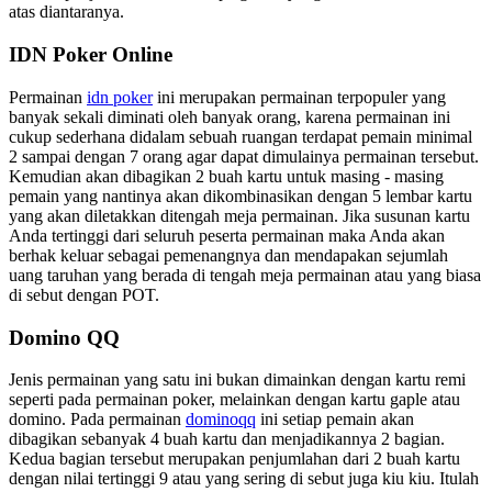
atas diantaranya.
IDN Poker Online
Permainan
idn poker
ini merupakan permainan terpopuler yang
banyak sekali diminati oleh banyak orang, karena permainan ini
cukup sederhana didalam sebuah ruangan terdapat pemain minimal
2 sampai dengan 7 orang agar dapat dimulainya permainan tersebut.
Kemudian akan dibagikan 2 buah kartu untuk masing - masing
pemain yang nantinya akan dikombinasikan dengan 5 lembar kartu
yang akan diletakkan ditengah meja permainan. Jika susunan kartu
Anda tertinggi dari seluruh peserta permainan maka Anda akan
berhak keluar sebagai pemenangnya dan mendapakan sejumlah
uang taruhan yang berada di tengah meja permainan atau yang biasa
di sebut dengan POT.
Domino QQ
Jenis permainan yang satu ini bukan dimainkan dengan kartu remi
seperti pada permainan poker, melainkan dengan kartu gaple atau
domino. Pada permainan
dominoqq
ini setiap pemain akan
dibagikan sebanyak 4 buah kartu dan menjadikannya 2 bagian.
Kedua bagian tersebut merupakan penjumlahan dari 2 buah kartu
dengan nilai tertinggi 9 atau yang sering di sebut juga kiu kiu. Itulah