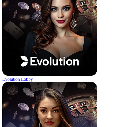
Evolution Lobby