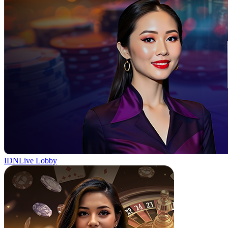
IDNLive Lobby