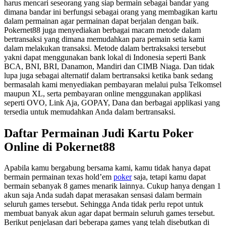
harus mencari seseorang yang siap bermain sebagai bandar yang
dimana bandar ini berfungsi sebagai orang yang membagikan kartu
dalam permainan agar permainan dapat berjalan dengan baik.
Pokernet88 juga menyediakan berbagai macam metode dalam
bertransaksi yang dimana memudahkan para pemain setia kami
dalam melakukan transaksi. Metode dalam bertraksaksi tersebut
yakni dapat menggunakan bank lokal di Indonesia seperti Bank
BCA, BNI, BRI, Danamon, Mandiri dan CIMB Niaga. Dan tidak
lupa juga sebagai alternatif dalam bertransaksi ketika bank sedang
bermasalah kami menyediakan pembayaran melalui pulsa Telkomsel
maupun XL, serta pembayaran online menggunakan applikasi
seperti OVO, Link Aja, GOPAY, Dana dan berbagai applikasi yang
tersedia untuk memudahkan Anda dalam bertransaksi.
Daftar Permainan Judi Kartu Poker
Online di Pokernet88
Apabila kamu bergabung bersama kami, kamu tidak hanya dapat
bermain permainan texas hold’em
poker
saja, tetapi kamu dapat
bermain sebanyak 8 games menarik lainnya. Cukup hanya dengan 1
akun saja Anda sudah dapat merasakan sensasi dalam bermain
seluruh games tersebut. Sehingga Anda tidak perlu repot untuk
membuat banyak akun agar dapat bermain seluruh games tersebut.
Berikut penjelasan dari beberapa games yang telah disebutkan di