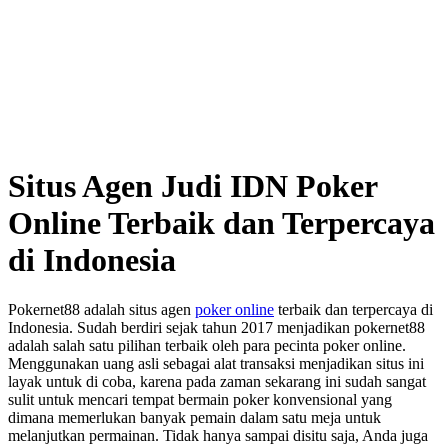
Situs Agen Judi IDN Poker
Online Terbaik dan Terpercaya
di Indonesia
Pokernet88 adalah situs agen
poker online
terbaik dan terpercaya di
Indonesia. Sudah berdiri sejak tahun 2017 menjadikan pokernet88
adalah salah satu pilihan terbaik oleh para pecinta poker online.
Menggunakan uang asli sebagai alat transaksi menjadikan situs ini
layak untuk di coba, karena pada zaman sekarang ini sudah sangat
sulit untuk mencari tempat bermain poker konvensional yang
dimana memerlukan banyak pemain dalam satu meja untuk
melanjutkan permainan. Tidak hanya sampai disitu saja, Anda juga