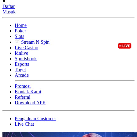
Daftar
Masuk
Home
Poker
Slots
Stream N Spin
Live Casino
Idnlive
Sportsbook
Esports
Togel
Arcade
Promosi
Kontak Kami
Referral
Download APK
Pengaduan Customer
Live Chat